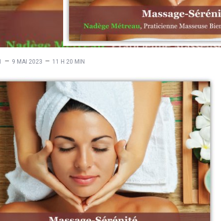
–
–
1
9 MAI 2023
11 H 20 MIN