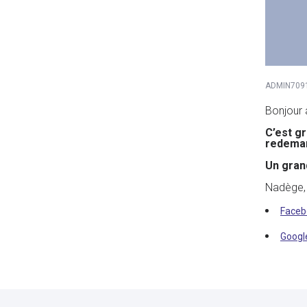
ADMIN709
Bonjour 
C’est g
redema
Un grand
Nadège, 
Faceb
Googl