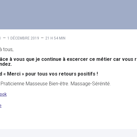
–
–
1
1 DÉCEMBRE 2019
21 H 54 MIN
à tous,
râce à vous que je continue à excercer ce métier car vous
ndez.
 « Merci » pour tous vos retours positifs !
Praticienne Masseuse Bien-être. Massage-Sérénité.
ook
e